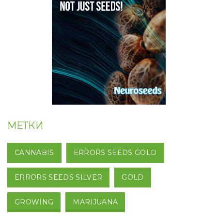
МЕТКИ
CANNABIS
ERRORS SEEDS GOLD
ERRORS SEEDS SILVER
GOLD
GROWING
MARIJUANA