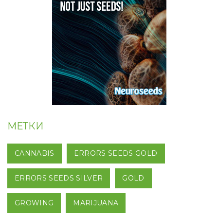
МЕТКИ
CANNABIS
ERRORS SEEDS GOLD
ERRORS SEEDS SILVER
GOLD
GROWING
MARIJUANA