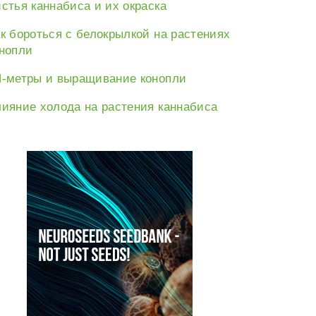
стья каннабиса и их окраска
к бороться с белокрылкой на растениях
нопли
-метры и выращивание конопли
е:
ияние холода на растения каннабиса