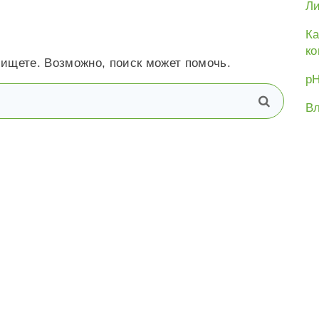
Ли
Ка
ко
 ищете. Возможно, поиск может помочь.
рН
В
поиск
Вл