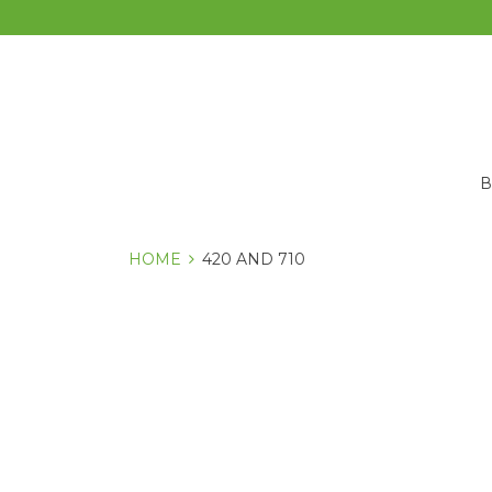
Перейти
к
содержанию
HOME
420 AND 710