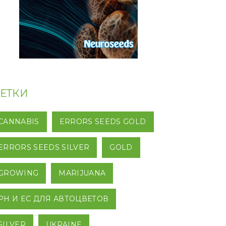
ЕТКИ
CANNABIS
ERRORS SEEDS GOLD
ERRORS SEEDS SILVER
GOLD
GROWING
MARIJUANA
PH И EC ДЛЯ АВТОЦВЕТОВ
SILVER
UKRAINE