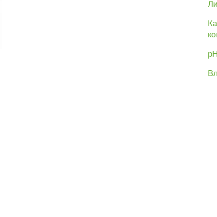
Ли
Ка
ко
рН
Вл