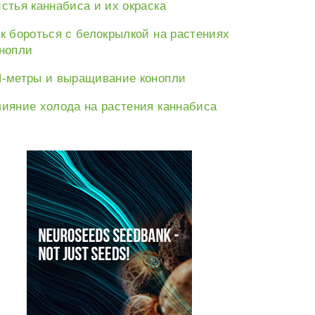
стья каннабиса и их окраска
к бороться с белокрылкой на растениях
нопли
-метры и выращивание конопли
ияние холода на растения каннабиса