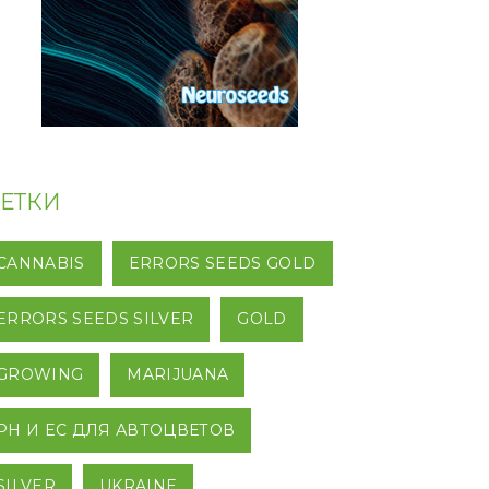
ЕТКИ
CANNABIS
ERRORS SEEDS GOLD
ERRORS SEEDS SILVER
GOLD
GROWING
MARIJUANA
PH И EC ДЛЯ АВТОЦВЕТОВ
SILVER
UKRAINE