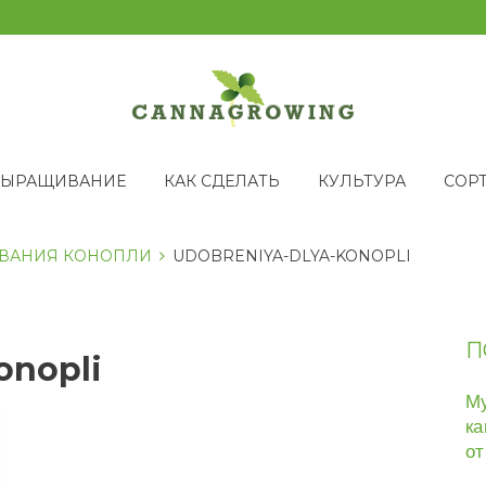
ВЫРАЩИВАНИЕ
КАК СДЕЛАТЬ
КУЛЬТУРА
СОР
ОВАНИЯ КОНОПЛИ
UDOBRENIYA-DLYA-KONOPLI
П
onopli
Му
ка
от