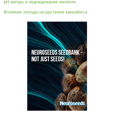
рН-метры и выращивание конопли
Влияние холода на растения каннабиса