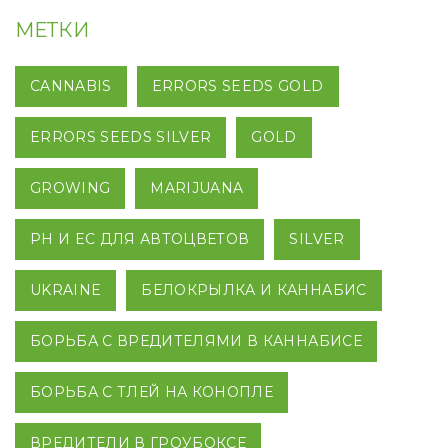
МЕТКИ
CANNABIS
ERRORS SEEDS GOLD
ERRORS SEEDS SILVER
GOLD
GROWING
MARIJUANA
PH И EC ДЛЯ АВТОЦВЕТОВ
SILVER
UKRAINE
БЕЛОКРЫЛКА И КАННАБИС
БОРЬБА С ВРЕДИТЕЛЯМИ В КАННАБИСЕ
БОРЬБА С ТЛЕЙ НА КОНОПЛЕ
ВРЕДИТЕЛИ В ГРОУБОКСЕ