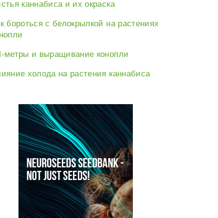
стья каннабиса и их окраска
к бороться с белокрылкой на растениях
нопли
-метры и выращивание конопли
ияние холода на растения каннабиса