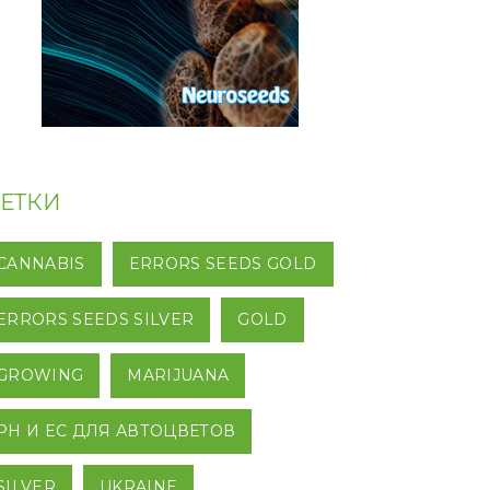
ЕТКИ
CANNABIS
ERRORS SEEDS GOLD
ERRORS SEEDS SILVER
GOLD
GROWING
MARIJUANA
PH И EC ДЛЯ АВТОЦВЕТОВ
SILVER
UKRAINE