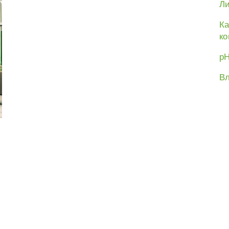
Ли
Ка
ко
рН
Вл