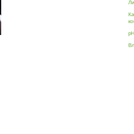
Ли
Ка
ко
рН
Вл