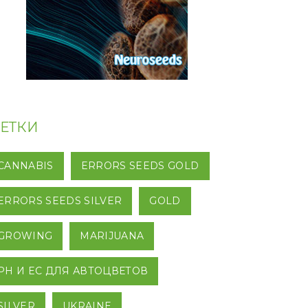
ЕТКИ
CANNABIS
ERRORS SEEDS GOLD
ERRORS SEEDS SILVER
GOLD
GROWING
MARIJUANA
PH И EC ДЛЯ АВТОЦВЕТОВ
SILVER
UKRAINE