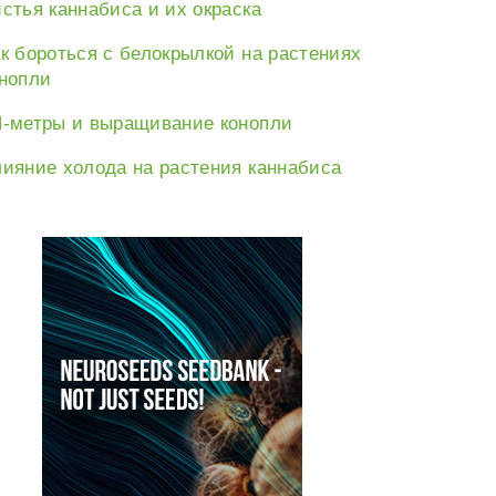
стья каннабиса и их окраска
к бороться с белокрылкой на растениях
нопли
-метры и выращивание конопли
ияние холода на растения каннабиса