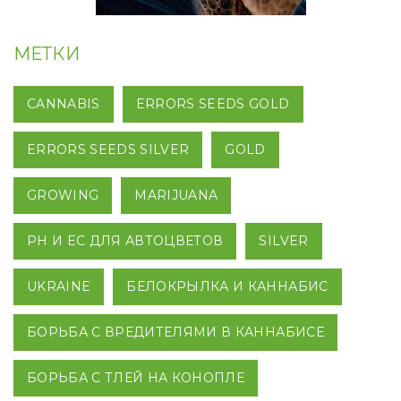
МЕТКИ
CANNABIS
ERRORS SEEDS GOLD
ERRORS SEEDS SILVER
GOLD
GROWING
MARIJUANA
PH И EC ДЛЯ АВТОЦВЕТОВ
SILVER
UKRAINE
БЕЛОКРЫЛКА И КАННАБИС
БОРЬБА С ВРЕДИТЕЛЯМИ В КАННАБИСЕ
БОРЬБА С ТЛЕЙ НА КОНОПЛЕ