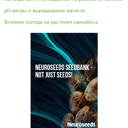
рН-метры и выращивание конопли
Влияние холода на растения каннабиса