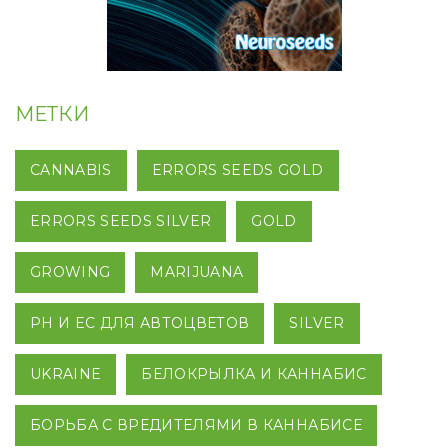
МЕТКИ
CANNABIS
ERRORS SEEDS GOLD
ERRORS SEEDS SILVER
GOLD
GROWING
MARIJUANA
PH И EC ДЛЯ АВТОЦВЕТОВ
SILVER
UKRAINE
БЕЛОКРЫЛКА И КАННАБИС
БОРЬБА С ВРЕДИТЕЛЯМИ В КАННАБИСЕ