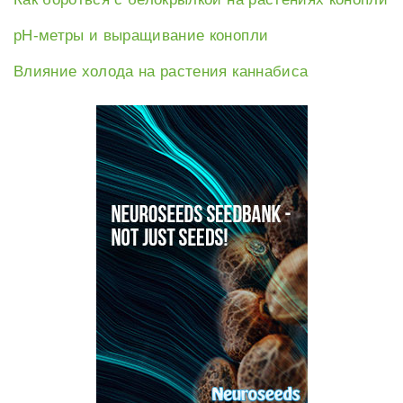
рН-метры и выращивание конопли
Влияние холода на растения каннабиса