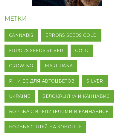
МЕТКИ
CANNABIS
ERRORS SEEDS GOLD
ERRORS SEEDS SILVER
GOLD
GROWING
MARIJUANA
PH И EC ДЛЯ АВТОЦВЕТОВ
SILVER
UKRAINE
БЕЛОКРЫЛКА И КАННАБИС
БОРЬБА С ВРЕДИТЕЛЯМИ В КАННАБИСЕ
БОРЬБА С ТЛЕЙ НА КОНОПЛЕ