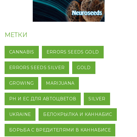
МЕТКИ
CANNABIS
ERRORS SEEDS GOLD
ERRORS SEEDS SILVER
GOLD
GROWING
MARIJUANA
PH И EC ДЛЯ АВТОЦВЕТОВ
SILVER
UKRAINE
БЕЛОКРЫЛКА И КАННАБИС
БОРЬБА С ВРЕДИТЕЛЯМИ В КАННАБИСЕ