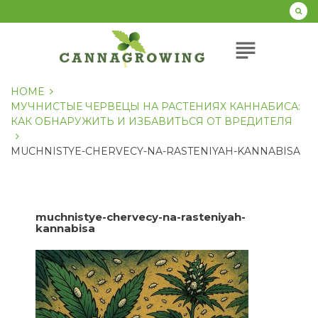
Перейти
к
содержанию
subject
HOME
МУЧНИСТЫЕ ЧЕРВЕЦЫ НА РАСТЕНИЯХ КАННАБИСА:
КАК ОБНАРУЖИТЬ И ИЗБАВИТЬСЯ ОТ ВРЕДИТЕЛЯ
MUCHNISTYE-CHERVECY-NA-RASTENIYAH-KANNABISA
muchnistye-chervecy-na-rasteniyah-
kannabisa