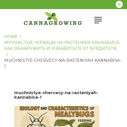
Перейти
к
содержанию
subject
HOME
МУЧНИСТЫЕ ЧЕРВЕЦЫ НА РАСТЕНИЯХ КАННАБИСА:
КАК ОБНАРУЖИТЬ И ИЗБАВИТЬСЯ ОТ ВРЕДИТЕЛЯ
MUCHNISTYE-CHERVECY-NA-RASTENIYAH-KANNABISA-
1
muchnistye-chervecy-na-rasteniyah-
kannabisa-1