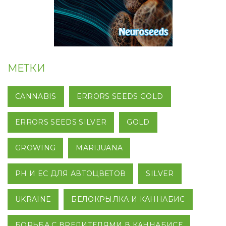
МЕТКИ
CANNABIS
ERRORS SEEDS GOLD
ERRORS SEEDS SILVER
GOLD
GROWING
MARIJUANA
PH И EC ДЛЯ АВТОЦВЕТОВ
SILVER
UKRAINE
БЕЛОКРЫЛКА И КАННАБИС
БОРЬБА С ВРЕДИТЕЛЯМИ В КАННАБИСЕ