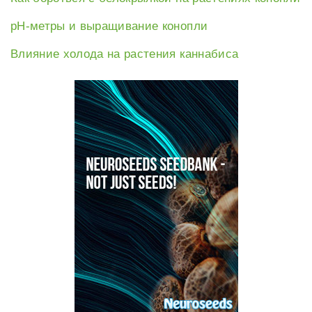
рН-метры и выращивание конопли
Влияние холода на растения каннабиса