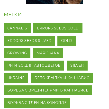
МЕТКИ
CANNABIS
ERRORS SEEDS GOLD
ERRORS SEEDS SILVER
GOLD
GROWING
MARIJUANA
PH И EC ДЛЯ АВТОЦВЕТОВ
SILVER
UKRAINE
БЕЛОКРЫЛКА И КАННАБИС
БОРЬБА С ВРЕДИТЕЛЯМИ В КАННАБИСЕ
БОРЬБА С ТЛЕЙ НА КОНОПЛЕ