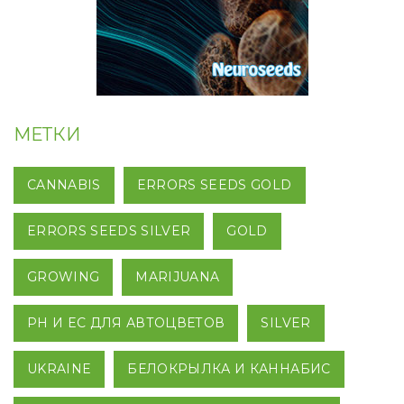
МЕТКИ
CANNABIS
ERRORS SEEDS GOLD
ERRORS SEEDS SILVER
GOLD
GROWING
MARIJUANA
PH И EC ДЛЯ АВТОЦВЕТОВ
SILVER
UKRAINE
БЕЛОКРЫЛКА И КАННАБИС