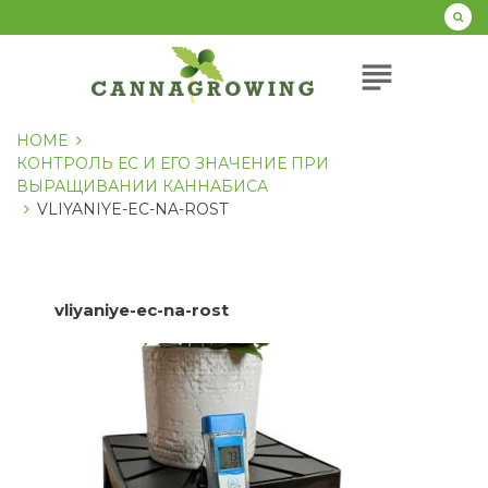
Перейти
к
содержанию
subject
HOME
КОНТРОЛЬ ЕС И ЕГО ЗНАЧЕНИЕ ПРИ
ВЫРАЩИВАНИИ КАННАБИСА
VLIYANIYE-EС-NA-ROST
vliyaniye-eс-na-rost