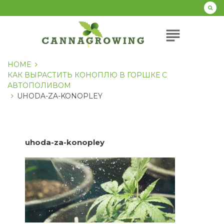
Перейти
к
содержанию
subject
HOME
КАК ВЫРАСТИТЬ КОНОПЛЮ В ГОРШКЕ С
АВТОПОЛИВОМ
UHODA-ZA-KONOPLEY
uhoda-za-konopley