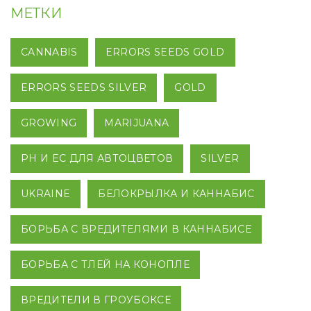
МЕТКИ
CANNABIS
ERRORS SEEDS GOLD
ERRORS SEEDS SILVER
GOLD
GROWING
MARIJUANA
PH И EC ДЛЯ АВТОЦВЕТОВ
SILVER
UKRAINE
БЕЛОКРЫЛКА И КАННАБИС
БОРЬБА С ВРЕДИТЕЛЯМИ В КАННАБИСЕ
БОРЬБА С ТЛЕЙ НА КОНОПЛЕ
ВРЕДИТЕЛИ В ГРОУБОКСЕ