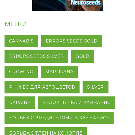
МЕТКИ
CANNABIS
ERRORS SEEDS GOLD
ERRORS SEEDS SILVER
GOLD
GROWING
MARIJUANA
PH И EC ДЛЯ АВТОЦВЕТОВ
SILVER
UKRAINE
БЕЛОКРЫЛКА И КАННАБИС
БОРЬБА С ВРЕДИТЕЛЯМИ В КАННАБИСЕ
БОРЬБА С ТЛЕЙ НА КОНОПЛЕ