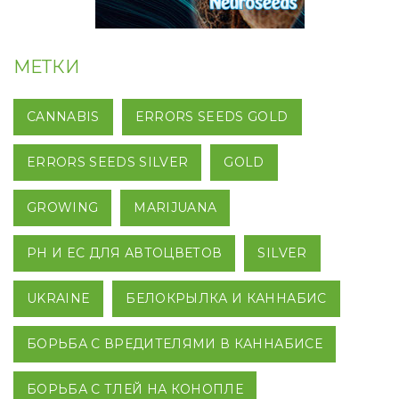
МЕТКИ
CANNABIS
ERRORS SEEDS GOLD
ERRORS SEEDS SILVER
GOLD
GROWING
MARIJUANA
PH И EC ДЛЯ АВТОЦВЕТОВ
SILVER
UKRAINE
БЕЛОКРЫЛКА И КАННАБИС
БОРЬБА С ВРЕДИТЕЛЯМИ В КАННАБИСЕ
БОРЬБА С ТЛЕЙ НА КОНОПЛЕ