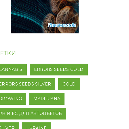
ЕТКИ
CANNABIS
ERRORS SEEDS GOLD
ERRORS SEEDS SILVER
GOLD
GROWING
MARIJUANA
PH И EC ДЛЯ АВТОЦВЕТОВ
SILVER
UKRAINE