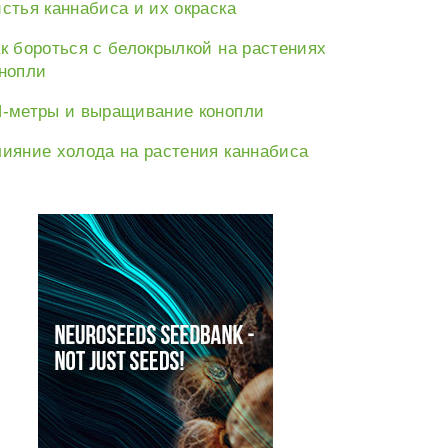
стья каннабиса и их окраска
к бороться с белокрылкой на растениях
нопли
-метры и выращивание конопли
ияние холода на растения каннабиса