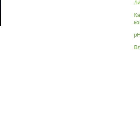
Ли
Ка
ко
рН
Вл