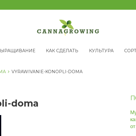
ВЫРАЩИВАНИЕ
КАК СДЕЛАТЬ
КУЛЬТУРА
СОР
МА
VYRAWIVANIE-KONOPLI-DOMA
П
pli-doma
Му
ка
от