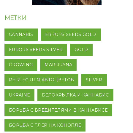
МЕТКИ
CANNABIS
ERRORS SEEDS GOLD
ERRORS SEEDS SILVER
GOLD
GROWING
MARIJUANA
PH И EC ДЛЯ АВТОЦВЕТОВ
SILVER
UKRAINE
БЕЛОКРЫЛКА И КАННАБИС
БОРЬБА С ВРЕДИТЕЛЯМИ В КАННАБИСЕ
БОРЬБА С ТЛЕЙ НА КОНОПЛЕ