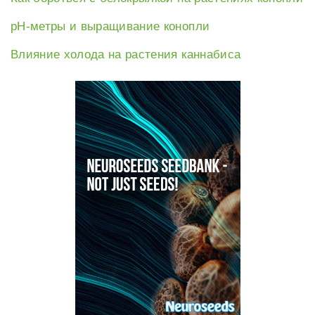
рН-метры и выращивание конопли
Влияние холода на растения каннабиса