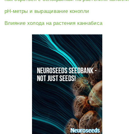
рН-метры и выращивание конопли
Влияние холода на растения каннабиса