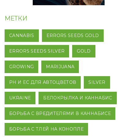
МЕТКИ
CANNABIS
ERRORS SEEDS GOLD
ERRORS SEEDS SILVER
GOLD
GROWING
MARIJUANA
PH И EC ДЛЯ АВТОЦВЕТОВ
SILVER
UKRAINE
БЕЛОКРЫЛКА И КАННАБИС
БОРЬБА С ВРЕДИТЕЛЯМИ В КАННАБИСЕ
БОРЬБА С ТЛЕЙ НА КОНОПЛЕ