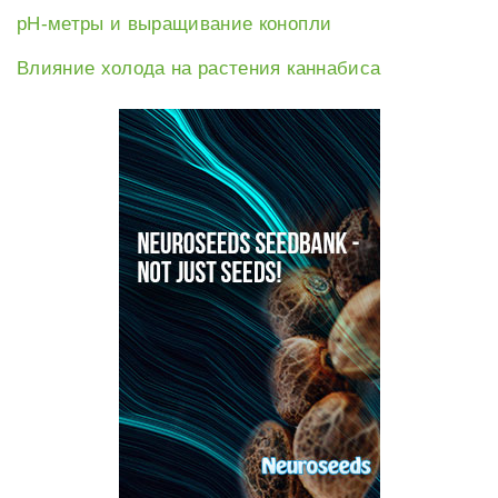
рН-метры и выращивание конопли
Влияние холода на растения каннабиса