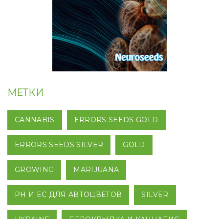
МЕТКИ
CANNABIS
ERRORS SEEDS GOLD
ERRORS SEEDS SILVER
GOLD
GROWING
MARIJUANA
PH И EC ДЛЯ АВТОЦВЕТОВ
SILVER