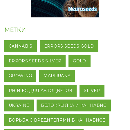
МЕТКИ
CANNABIS
ERRORS SEEDS GOLD
ERRORS SEEDS SILVER
GOLD
GROWING
MARIJUANA
PH И EC ДЛЯ АВТОЦВЕТОВ
SILVER
UKRAINE
БЕЛОКРЫЛКА И КАННАБИС
БОРЬБА С ВРЕДИТЕЛЯМИ В КАННАБИСЕ