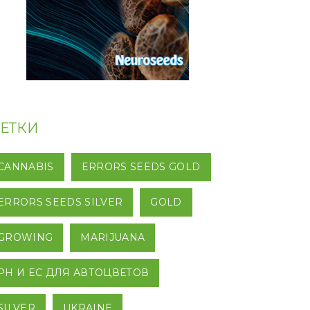
ЕТКИ
CANNABIS
ERRORS SEEDS GOLD
ERRORS SEEDS SILVER
GOLD
GROWING
MARIJUANA
PH И EC ДЛЯ АВТОЦВЕТОВ
SILVER
UKRAINE