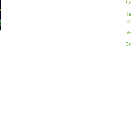
Ли
Ка
ко
рН
Вл