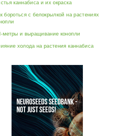
стья каннабиса и их окраска
к бороться с белокрылкой на растениях
нопли
-метры и выращивание конопли
ияние холода на растения каннабиса