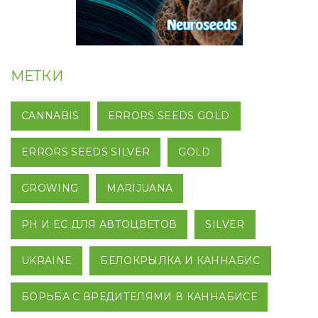
МЕТКИ
CANNABIS
ERRORS SEEDS GOLD
ERRORS SEEDS SILVER
GOLD
GROWING
MARIJUANA
PH И EC ДЛЯ АВТОЦВЕТОВ
SILVER
UKRAINE
БЕЛОКРЫЛКА И КАННАБИС
БОРЬБА С ВРЕДИТЕЛЯМИ В КАННАБИСЕ