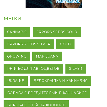
МЕТКИ
CANNABIS
ERRORS SEEDS GOLD
ERRORS SEEDS SILVER
GOLD
GROWING
MARIJUANA
PH И EC ДЛЯ АВТОЦВЕТОВ
SILVER
UKRAINE
БЕЛОКРЫЛКА И КАННАБИС
БОРЬБА С ВРЕДИТЕЛЯМИ В КАННАБИСЕ
БОРЬБА С ТЛЕЙ НА КОНОПЛЕ