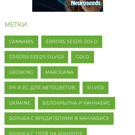
МЕТКИ
CANNABIS
ERRORS SEEDS GOLD
ERRORS SEEDS SILVER
GOLD
GROWING
MARIJUANA
PH И EC ДЛЯ АВТОЦВЕТОВ
SILVER
UKRAINE
БЕЛОКРЫЛКА И КАННАБИС
БОРЬБА С ВРЕДИТЕЛЯМИ В КАННАБИСЕ
БОРЬБА С ТЛЕЙ НА КОНОПЛЕ