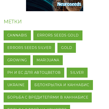
МЕТКИ
CANNABIS
ERRORS SEEDS GOLD
ERRORS SEEDS SILVER
GOLD
GROWING
MARIJUANA
PH И EC ДЛЯ АВТОЦВЕТОВ
SILVER
UKRAINE
БЕЛОКРЫЛКА И КАННАБИС
БОРЬБА С ВРЕДИТЕЛЯМИ В КАННАБИСЕ