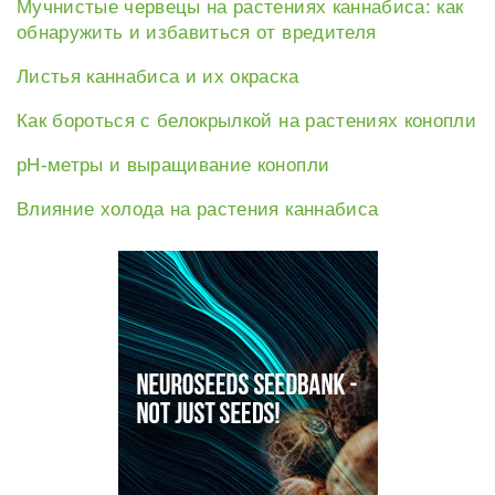
Мучнистые червецы на растениях каннабиса: как
обнаружить и избавиться от вредителя
Листья каннабиса и их окраска
Как бороться с белокрылкой на растениях конопли
рН-метры и выращивание конопли
Влияние холода на растения каннабиса