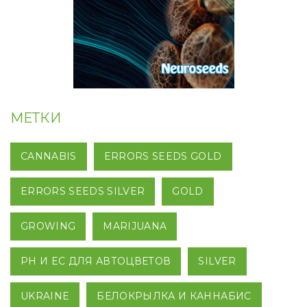
МЕТКИ
CANNABIS
ERRORS SEEDS GOLD
ERRORS SEEDS SILVER
GOLD
GROWING
MARIJUANA
PH И EC ДЛЯ АВТОЦВЕТОВ
SILVER
UKRAINE
БЕЛОКРЫЛКА И КАННАБИС