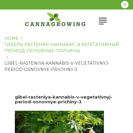
Перейти
к
содержанию
subject
HOME
ГИБЕЛЬ РАСТЕНИЯ КАННАБИС В ВЕГЕТАТИВНЫЙ
ПЕРИОД: ОСНОВНЫЕ ПРИЧИНЫ
GIBEL-RASTENIYA-KANNABIS-V-VEGETATIVNYJ-
PERIOD-OSNOVNYE-PRICHINY-3
gibel-rasteniya-kannabis-v-vegetativnyj-
period-osnovnye-prichiny-3