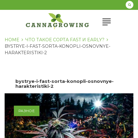
Перейти
к
содержанию
subject
HOME
ЧТО ТАКОЕ СОРТА FAST И EARLY?
BYSTRYE-I-FAST-SORTA-KONOPLI-OSNOVNYE-
HARAKTERISTIKI-2
bystrye-i-fast-sorta-konopli-osnovnye-
harakteristiki-2
РАЗНОЕ