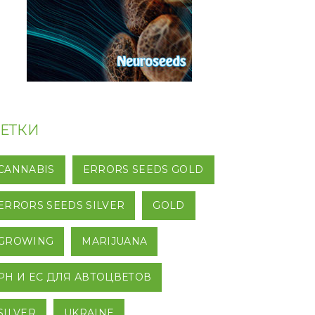
ЕТКИ
CANNABIS
ERRORS SEEDS GOLD
ERRORS SEEDS SILVER
GOLD
GROWING
MARIJUANA
PH И EC ДЛЯ АВТОЦВЕТОВ
SILVER
UKRAINE