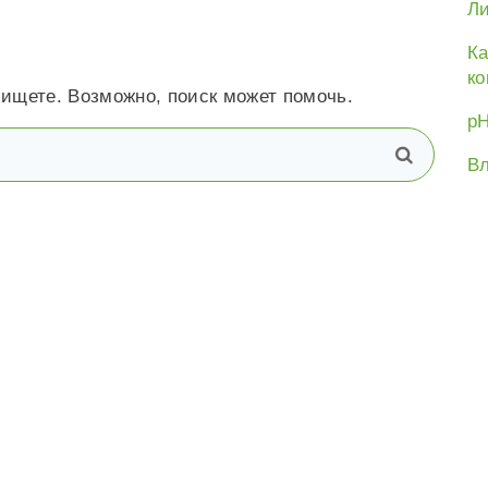
Ли
Ка
ко
 ищете. Возможно, поиск может помочь.
рН
В
поиск
Вл