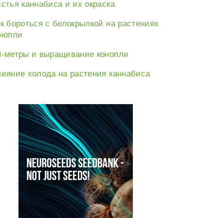
стья каннабиса и их окраска
к бороться с белокрылкой на растениях
нопли
-метры и выращивание конопли
е:
ияние холода на растения каннабиса