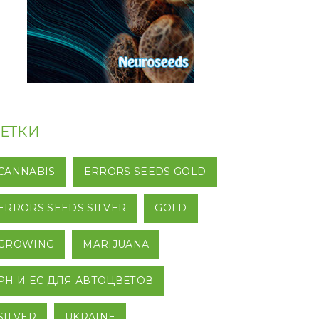
ЕТКИ
CANNABIS
ERRORS SEEDS GOLD
ERRORS SEEDS SILVER
GOLD
GROWING
MARIJUANA
PH И EC ДЛЯ АВТОЦВЕТОВ
SILVER
UKRAINE