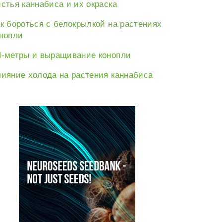
стья каннабиса и их окраска
к бороться с белокрылкой на растениях
нопли
-метры и выращивание конопли
е:
ияние холода на растения каннабиса