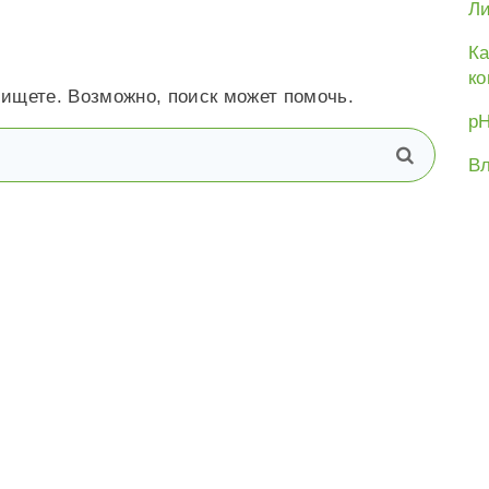
Ли
Ка
ко
 ищете. Возможно, поиск может помочь.
рН
В
поиск
Вл