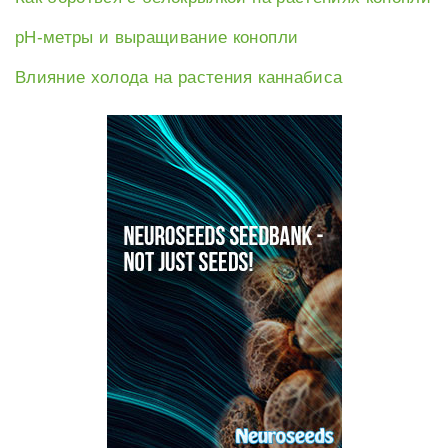
рН-метры и выращивание конопли
Влияние холода на растения каннабиса