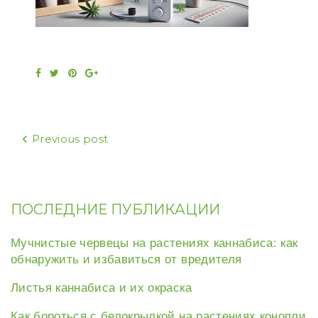
Facebook
Twitter
Pinterest
Google+
Навигация
Previous post
по
записям
ПОСЛЕДНИЕ ПУБЛИКАЦИИ
Мучнистые червецы на растениях каннабиса: как
обнаружить и избавиться от вредителя
Листья каннабиса и их окраска
Как бороться с белокрылкой на растениях конопли