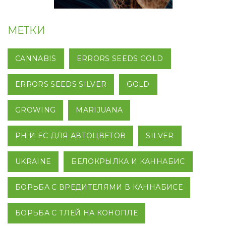
МЕТКИ
CANNABIS
ERRORS SEEDS GOLD
ERRORS SEEDS SILVER
GOLD
GROWING
MARIJUANA
PH И EC ДЛЯ АВТОЦВЕТОВ
SILVER
UKRAINE
БЕЛОКРЫЛКА И КАННАБИС
БОРЬБА С ВРЕДИТЕЛЯМИ В КАННАБИСЕ
БОРЬБА С ТЛЕЙ НА КОНОПЛЕ