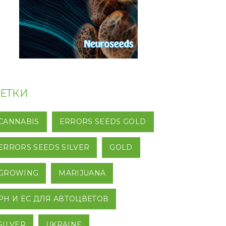
ЕТКИ
CANNABIS
ERRORS SEEDS GOLD
ERRORS SEEDS SILVER
GOLD
GROWING
MARIJUANA
PH И EC ДЛЯ АВТОЦВЕТОВ
SILVER
UKRAINE