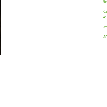
Ли
Ка
ко
рН
Вл