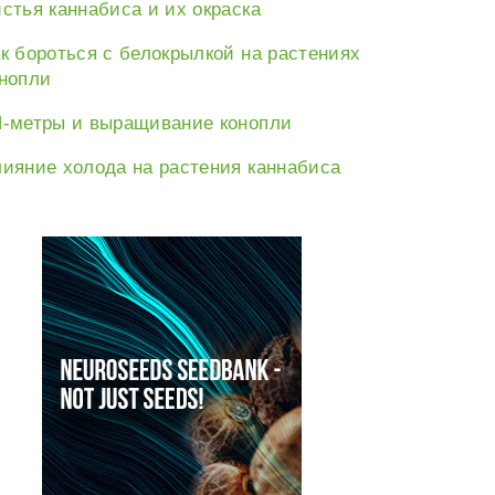
стья каннабиса и их окраска
к бороться с белокрылкой на растениях
нопли
-метры и выращивание конопли
ияние холода на растения каннабиса