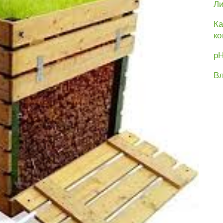
Ли
Ка
ко
рН
Вл