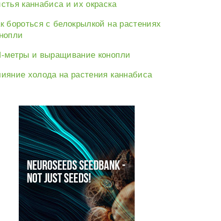
стья каннабиса и их окраска
к бороться с белокрылкой на растениях
нопли
-метры и выращивание конопли
ияние холода на растения каннабиса