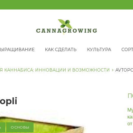
ВЫРАЩИВАНИЕ
КАК СДЕЛАТЬ
КУЛЬТУРА
СОР
Я КАННАБИСА: ИННОВАЦИИ И ВОЗМОЖНОСТИ
AVTOPO
П
opli
Му
ка
от
А
ОСНОВЫ