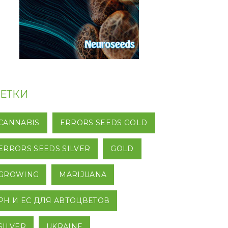
ЕТКИ
CANNABIS
ERRORS SEEDS GOLD
ERRORS SEEDS SILVER
GOLD
GROWING
MARIJUANA
PH И EC ДЛЯ АВТОЦВЕТОВ
SILVER
UKRAINE