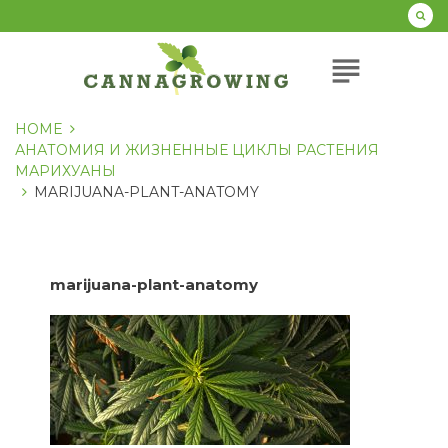
Перейти
к
содержанию
subject
HOME
АНАТОМИЯ И ЖИЗНЕННЫЕ ЦИКЛЫ РАСТЕНИЯ
МАРИХУАНЫ
MARIJUANA-PLANT-ANATOMY
marijuana-plant-anatomy