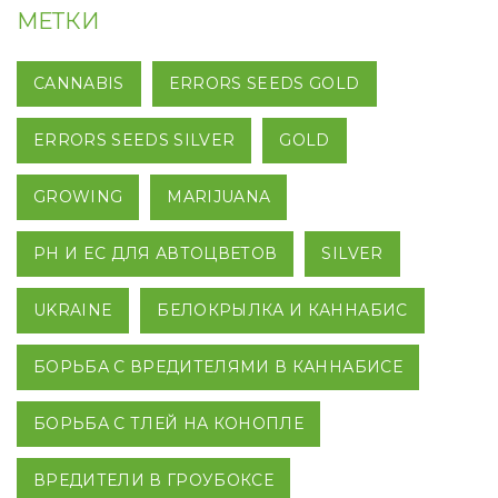
МЕТКИ
CANNABIS
ERRORS SEEDS GOLD
ERRORS SEEDS SILVER
GOLD
GROWING
MARIJUANA
PH И EC ДЛЯ АВТОЦВЕТОВ
SILVER
UKRAINE
БЕЛОКРЫЛКА И КАННАБИС
БОРЬБА С ВРЕДИТЕЛЯМИ В КАННАБИСЕ
БОРЬБА С ТЛЕЙ НА КОНОПЛЕ
ВРЕДИТЕЛИ В ГРОУБОКСЕ