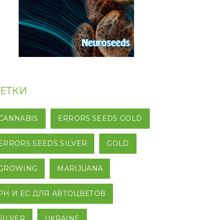
ЕТКИ
CANNABIS
ERRORS SEEDS GOLD
ERRORS SEEDS SILVER
GOLD
GROWING
MARIJUANA
PH И EC ДЛЯ АВТОЦВЕТОВ
SILVER
UKRAINE