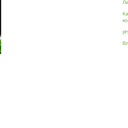
Ли
Ка
ко
рН
Вл