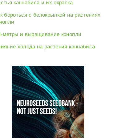
стья каннабиса и их окраска
к бороться с белокрылкой на растениях
нопли
-метры и выращивание конопли
ияние холода на растения каннабиса