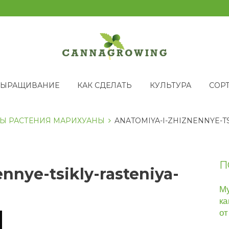
ВЫРАЩИВАНИЕ
КАК СДЕЛАТЬ
КУЛЬТУРА
СОР
Ы РАСТЕНИЯ МАРИХУАНЫ
ANATOMIYA-I-ZHIZNENNYE-T
П
nnye-tsikly-rasteniya-
Му
ка
от