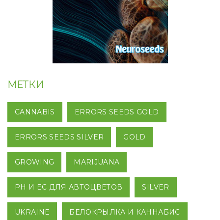
МЕТКИ
CANNABIS
ERRORS SEEDS GOLD
ERRORS SEEDS SILVER
GOLD
GROWING
MARIJUANA
PH И EC ДЛЯ АВТОЦВЕТОВ
SILVER
UKRAINE
БЕЛОКРЫЛКА И КАННАБИС