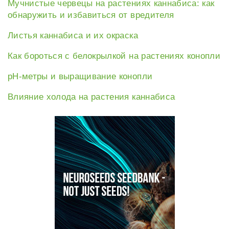
Мучнистые червецы на растениях каннабиса: как
обнаружить и избавиться от вредителя
Листья каннабиса и их окраска
Как бороться с белокрылкой на растениях конопли
рН-метры и выращивание конопли
Влияние холода на растения каннабиса