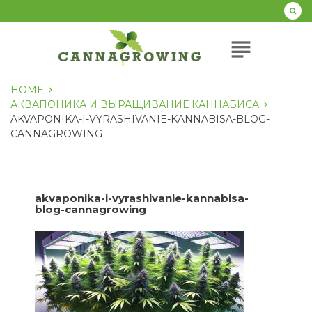
Перейти
к
содержанию
subject
HOME
АКВАПОНИКА И ВЫРАЩИВАНИЕ КАННАБИСА
AKVAPONIKA-I-VYRASHIVANIE-KANNABISA-BLOG-
CANNAGROWING
akvaponika-i-vyrashivanie-kannabisa-
blog-cannagrowing