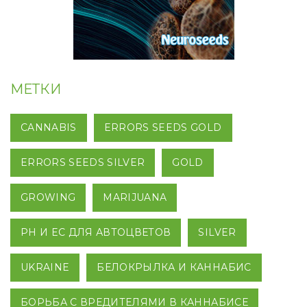
МЕТКИ
CANNABIS
ERRORS SEEDS GOLD
ERRORS SEEDS SILVER
GOLD
GROWING
MARIJUANA
PH И EC ДЛЯ АВТОЦВЕТОВ
SILVER
UKRAINE
БЕЛОКРЫЛКА И КАННАБИС
БОРЬБА С ВРЕДИТЕЛЯМИ В КАННАБИСЕ