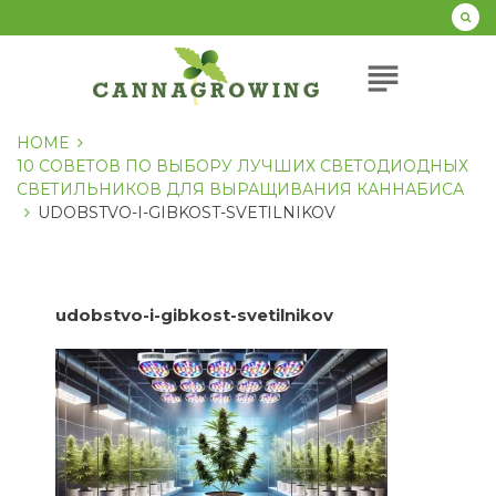
Перейти
к
содержанию
subject
HOME
10 СОВЕТОВ ПО ВЫБОРУ ЛУЧШИХ СВЕТОДИОДНЫХ
СВЕТИЛЬНИКОВ ДЛЯ ВЫРАЩИВАНИЯ КАННАБИСА
UDOBSTVO-I-GIBKOST-SVETILNIKOV
udobstvo-i-gibkost-svetilnikov