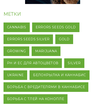
МЕТКИ
CANNABIS
ERRORS SEEDS GOLD
ERRORS SEEDS SILVER
GOLD
GROWING
MARIJUANA
PH И EC ДЛЯ АВТОЦВЕТОВ
SILVER
UKRAINE
БЕЛОКРЫЛКА И КАННАБИС
БОРЬБА С ВРЕДИТЕЛЯМИ В КАННАБИСЕ
БОРЬБА С ТЛЕЙ НА КОНОПЛЕ