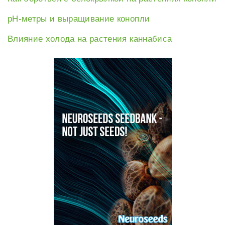
рН-метры и выращивание конопли
Влияние холода на растения каннабиса