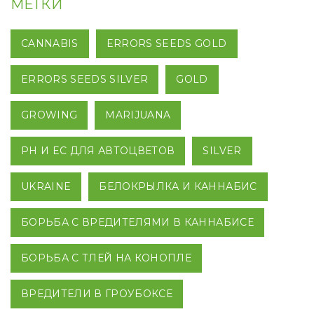
МЕТКИ
CANNABIS
ERRORS SEEDS GOLD
ERRORS SEEDS SILVER
GOLD
GROWING
MARIJUANA
PH И EC ДЛЯ АВТОЦВЕТОВ
SILVER
UKRAINE
БЕЛОКРЫЛКА И КАННАБИС
БОРЬБА С ВРЕДИТЕЛЯМИ В КАННАБИСЕ
БОРЬБА С ТЛЕЙ НА КОНОПЛЕ
ВРЕДИТЕЛИ В ГРОУБОКСЕ