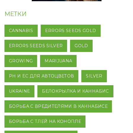
МЕТКИ
CANNABIS
ERRORS SEEDS GOLD
ERRORS SEEDS SILVER
GOLD
GROWING
MARIJUANA
PH И EC ДЛЯ АВТОЦВЕТОВ
SILVER
UKRAINE
БЕЛОКРЫЛКА И КАННАБИС
БОРЬБА С ВРЕДИТЕЛЯМИ В КАННАБИСЕ
БОРЬБА С ТЛЕЙ НА КОНОПЛЕ