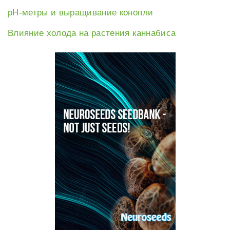
рН-метры и выращивание конопли
Влияние холода на растения каннабиса