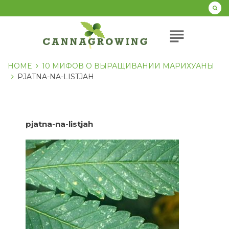
Перейти
к
содержанию
subject
HOME
10 МИФОВ О ВЫРАЩИВАНИИ МАРИХУАНЫ
PJATNA-NA-LISTJAH
pjatna-na-listjah