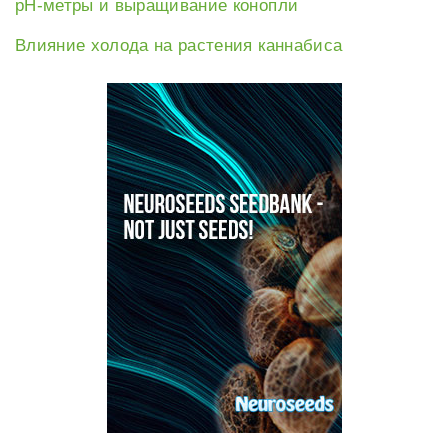
рН-метры и выращивание конопли
Влияние холода на растения каннабиса