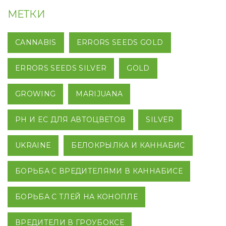
МЕТКИ
CANNABIS
ERRORS SEEDS GOLD
ERRORS SEEDS SILVER
GOLD
GROWING
MARIJUANA
PH И EC ДЛЯ АВТОЦВЕТОВ
SILVER
UKRAINE
БЕЛОКРЫЛКА И КАННАБИС
БОРЬБА С ВРЕДИТЕЛЯМИ В КАННАБИСЕ
БОРЬБА С ТЛЕЙ НА КОНОПЛЕ
ВРЕДИТЕЛИ В ГРОУБОКСЕ