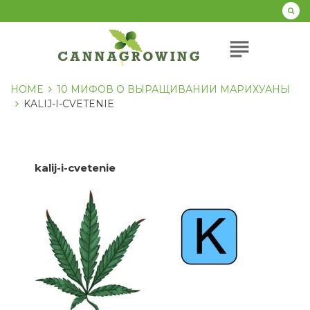
Перейти
к
содержанию
subject
HOME
10 МИФОВ О ВЫРАЩИВАНИИ МАРИХУАНЫ
KALIJ-I-CVETENIE
kalij-i-cvetenie